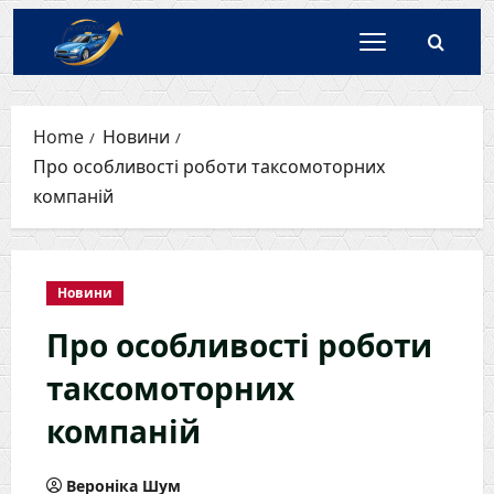
Skip
to
content
Home
Новини
Про особливості роботи таксомоторних
компаній
Новини
Про особливості роботи
таксомоторних
компаній
Вероніка Шум