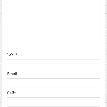
g
a
t
i
o
Ім'я
*
n
Email
*
Сайт