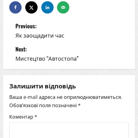
Previous:
Як заощадити час
P
Next:
o
Мистецтво “Автостопа”
s
t
Залишити відповідь
n
Ваша e-mail адреса не оприлюднюватиметься.
Обов’язкові поля позначені
*
a
Коментар
*
v
i