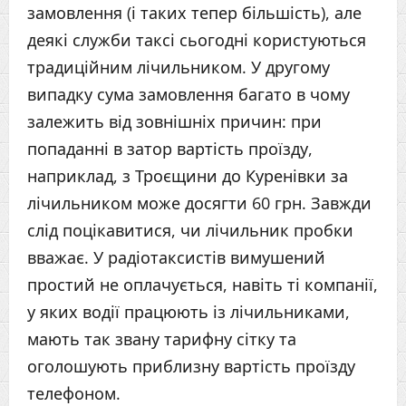
замовлення (і таких тепер більшість), але
деякі служби таксі сьогодні користуються
традиційним лічильником. У другому
випадку сума замовлення багато в чому
залежить від зовнішніх причин: при
попаданні в затор вартість проїзду,
наприклад, з Троєщини до Куренівки за
лічильником може досягти 60 грн. Завжди
слід поцікавитися, чи лічильник пробки
вважає. У радіотаксистів вимушений
простий не оплачується, навіть ті компанії,
у яких водії працюють із лічильниками,
мають так звану тарифну сітку та
оголошують приблизну вартість проїзду
телефоном.