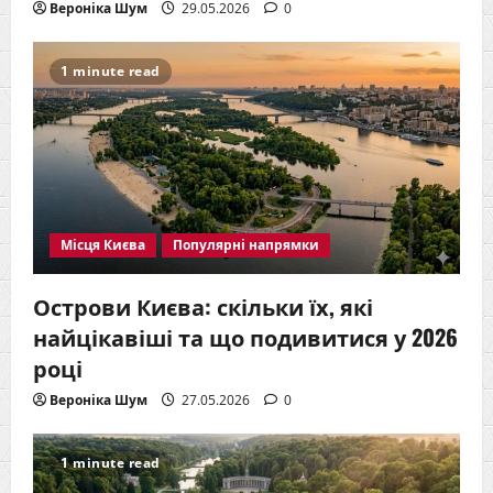
Вероніка Шум
29.05.2026
0
1 minute read
Місця Києва
Популярні напрямки
Острови Києва: скільки їх, які
найцікавіші та що подивитися у 2026
році
Вероніка Шум
27.05.2026
0
1 minute read