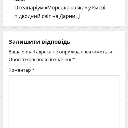
o
Океанаріум «Морська казка» у Києві:
підводний світ на Дарниці
s
t
Залишити відповідь
n
Ваша e-mail адреса не оприлюднюватиметься.
a
Обов’язкові поля позначені
*
v
Коментар
*
i
g
a
t
i