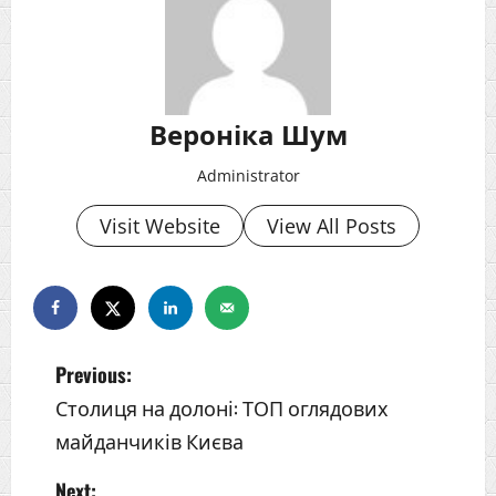
Вероніка Шум
Administrator
Visit Website
View All Posts
Previous:
Столиця на долоні: ТОП оглядових
майданчиків Києва
P
Next: