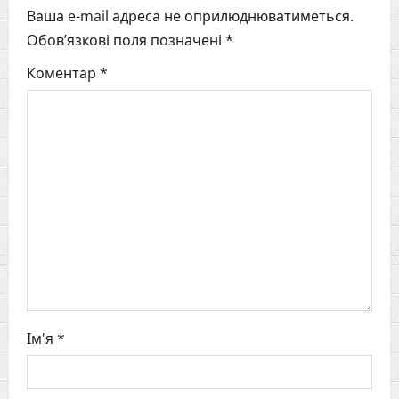
Ваша e-mail адреса не оприлюднюватиметься.
a
Обов’язкові поля позначені
*
v
Коментар
*
i
g
a
t
i
o
n
Ім'я
*