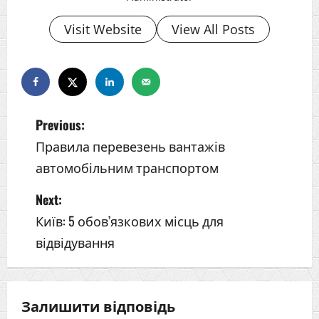
Visit Website
View All Posts
Previous:
Правила перевезень вантажів
автомобільним транспортом
P
Next:
o
Київ: 5 обов’язкових місць для
відвідування
s
t
Залишити відповідь
n