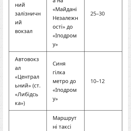
а на
ний
«Майдані
залізничн
25–30
Незалежн
ий
ості» до
вокзал
«Іподром
у»
Автовокз
Синя
ал
гілка
«Централ
метро до
10–12
ьний» (ст.
«Іподром
«Либідсь
у»
ка»)
Маршрут
ні таксі