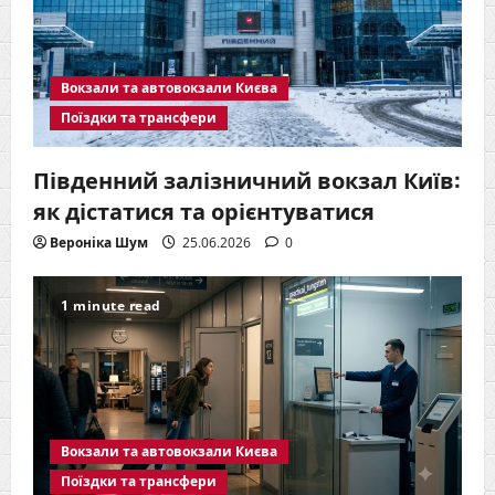
Вокзали та автовокзали Києва
Поїздки та трансфери
Південний залізничний вокзал Київ:
як дістатися та орієнтуватися
Вероніка Шум
25.06.2026
0
1 minute read
Вокзали та автовокзали Києва
Поїздки та трансфери