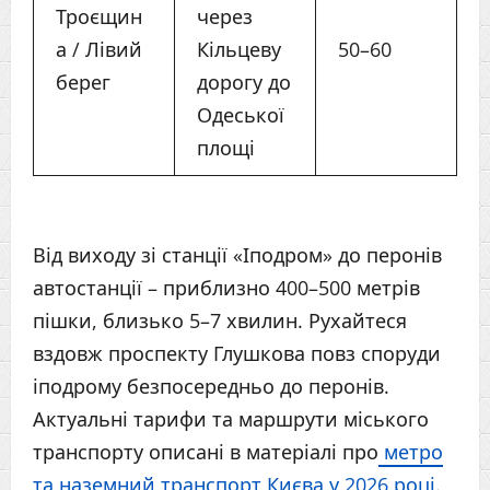
Троєщин
через
а / Лівий
Кільцеву
50–60
берег
дорогу до
Одеської
площі
Від виходу зі станції «Іподром» до перонів
автостанції – приблизно 400–500 метрів
пішки, близько 5–7 хвилин. Рухайтеся
вздовж проспекту Глушкова повз споруди
іподрому безпосередньо до перонів.
Актуальні тарифи та маршрути міського
транспорту описані в матеріалі про
метро
та наземний транспорт Києва у 2026 році
.