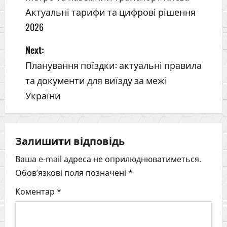
Актуальні тарифи та цифрові рішення
2026
P
Next:
o
Планування поїздки: актуальні правила
та документи для виїзду за межі
s
України
t
n
Залишити відповідь
a
Ваша e-mail адреса не оприлюднюватиметься.
v
Обов’язкові поля позначені
*
i
Коментар
*
g