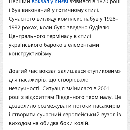
Перший
вокзал у Києві
з’явився в 1870 році
і був виконаний у готичному стилі.
Сучасного вигляду комплекс набув у 1928–
1932 роках, коли було зведено будівлю
Центрального терміналу в стилі
українського бароко з елементами
конструктивізму.
Довгий час вокзал залишався «тупиковим»
для пасажирів, що створювало
незручності. Ситуація змінилася в 2001
році з відкриттям Південного терміналу. Це
дозволило розмежувати потоки пасажирів
і створити сучасний європейський вузол із
виходом на обидва боки колій.