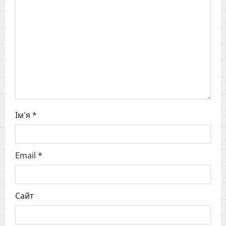
a
t
i
o
n
Ім'я
*
Email
*
Сайт