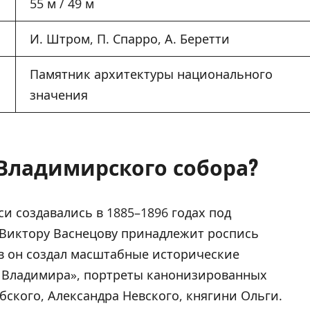
55 м / 49 м
И. Штром, П. Спарро, А. Беретти
Памятник архитектуры национального
значения
Владимирского собора?
си создавались в 1885–1896 годах под
 Виктору Васнецову принадлежит роспись
в он создал масштабные исторические
 Владимира», портреты канонизированных
ского, Александра Невского, княгини Ольги.